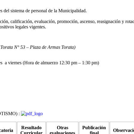
nes del sistema de personal de la Municipalidad.
ción, calificación, evaluación, promoción, ascenso, reasignación y rota
sitivos legales vigentes.
e Torata N° 53 – Plaza de Armas Torata)
es a viernes (Hora de almuerzo 12:30 pm – 1:30 pm)
TISMO) :
Resultado
Otras
Publicación
atoria
Observaci
Curricular
evaluaciones
final