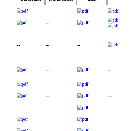
--
--
--
--
--
--
---
---
---
---