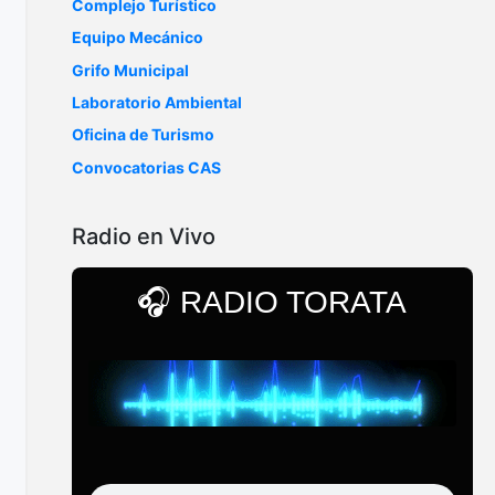
Complejo Turístico
Equipo Mecánico
Grifo Municipal
Laboratorio Ambiental
Oficina de Turismo
Convocatorias CAS
Radio en Vivo
🎧 RADIO TORATA